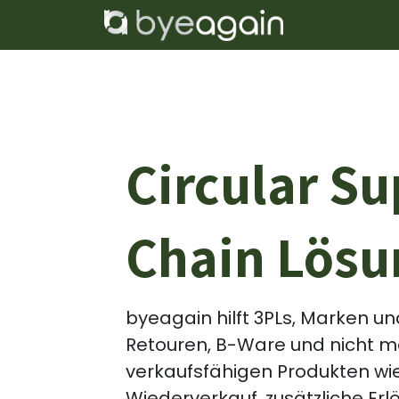
Zum Inhalt springen
Home
Lös
Circular S
Chain Lös
byeagain hilft 3PLs, Marken u
Retouren, B-Ware und nicht m
verkaufsfähigen Produkten wie
Wiederverkauf, zusätzliche E