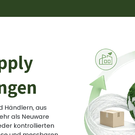
ungen
Recovery Rechner
News & Events
Über uns
upply
ungen
nd Händlern, aus
ehr als Neuware
der kontrollierten
rlöse und messbaren